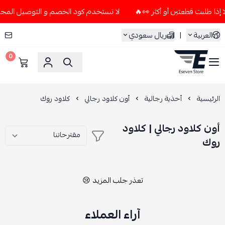
لا تستخدم كود الخصم و التوصيل المجاني " N7 " إلا إذا طلبت قطعتين أو أكث
العربية
|
ريال سعودي
0
ESEVEN STORE
الرئيسية
أحذية رجالية
أون كلاود رجالي
كلاود روك
أون كلاود رجالي | كلاود
روك
تعذر جلب المزيد 😢
آراء العملاء