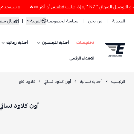
 إذا طلبت قطعتين أو أكثر 👀🔥
لا تستخدم كود الخصم و التوصيل
العربية
|
ريال سع
المدونة
من نحن
سياسة الخصوصية
تخفيضات
أحذية للجنسين
أحذية رجالية
ESEVEN STORE
الاهداء الرقمي
الرئيسية
أحذية نسائية
أون كلاود نسائي
كلاود فلو
أون كلاود نسائي 