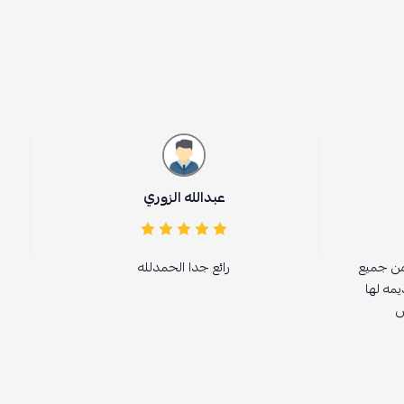
عبدالله الزوري
من جميع
رائع جدا الحمدلله
يمه لها
ض