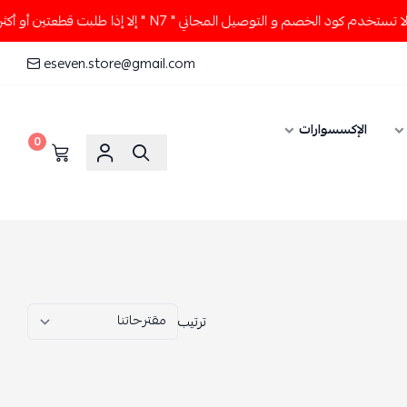
 كود الخصم و التوصيل المجاني " N7 " إلا إذا طلبت قطعتين أو أكثر 👀🔥
eseven.store@gmail.com
الإكسسوارات
0
ترتيب