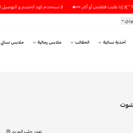
لا تستخدم كود الخصم و التوصيل المجاني " N7 " إلا إذا طلبت قطعتين أو أكثر 👀🔥
الحقائب
ملابس رجالية
ملابس نسائي
الإكسسوارات
تعذر جلب المزيد 😢