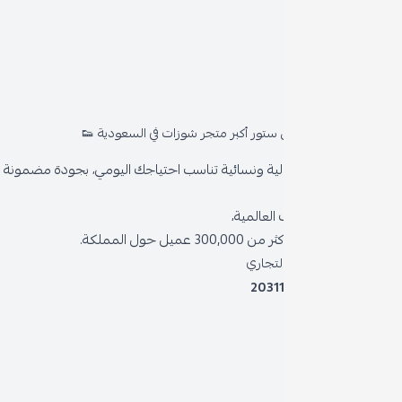
روا
المد
ستور أكبر متجر شوزات في السعودية 👟
من 
ية ونسائية تناسب احتياجك اليومي، بجودة مضمونة وأناقة دائمة
سياس
العالمية،
سياس
 حول المملكة.
الشر
لتجاري
2031
خدمة
برنام
نظام 