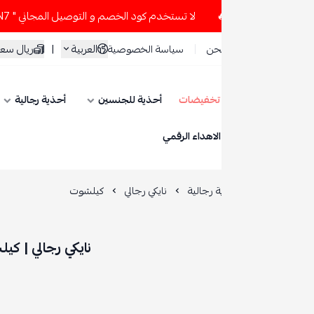
لا تستخدم كود الخصم و التوصيل المجاني " N7 " إلا إذا طلبت قطعتين أو أكثر 👀🔥
العربية
|
ريال سعودي
حن
سياسة الخصوصية
تخفيضات
أحذية للجنسين
أحذية رجالية
أحذية نسائية
ESE
الاهداء الرقمي
 رجالية
نايكي رجالي
كيلشوت
نايكي رجالي | كيلشوت