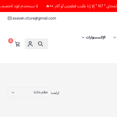
لا تستخدم كود الخصم و التوصيل المجاني " N7 " إلا إذا طلبت قطعتين أو أكثر 👀🔥
eseven.store@gmail.com
0
ترتيب