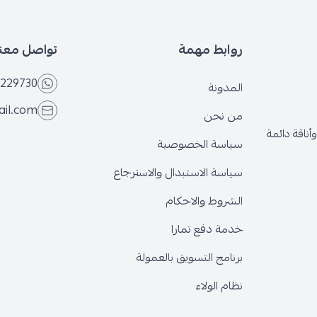
بط مهمة
تواصل معنا
+966566229730
ونة
eseven.store@gmail.com
نحن
ة الخصوصية
ة الاستبدال والاسترجاع
وط والاحكام
 دفع تمارا
ج التسويق بالعمولة
الولاء