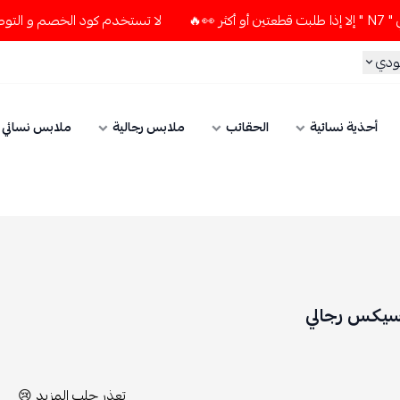
لا تستخدم كود الخصم و التوصيل المجاني " N7 " إلا إذا طلبت قطعتين أو أكثر 👀🔥
الحقائب
ملابس رجالية
ملابس نسائي
الإكسسوارات
تعذر جلب المزيد 😢