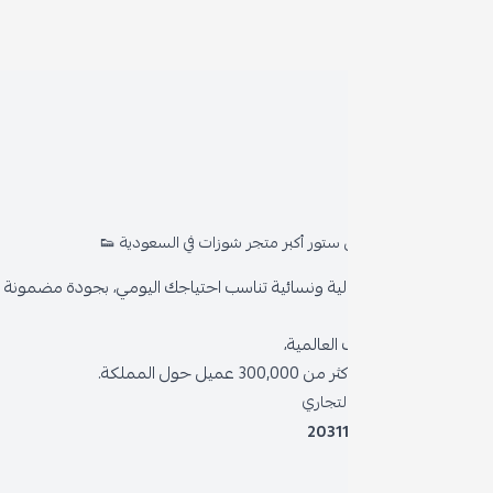
روا
المد
ستور أكبر متجر شوزات في السعودية 👟
من 
ية ونسائية تناسب احتياجك اليومي، بجودة مضمونة وأناقة دائمة
سياس
العالمية،
سياس
 حول المملكة.
الشر
لتجاري
2031
خدمة
برنام