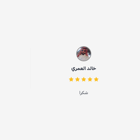
خالد العمري
زوز القبي
شكرا
جميله جدآ