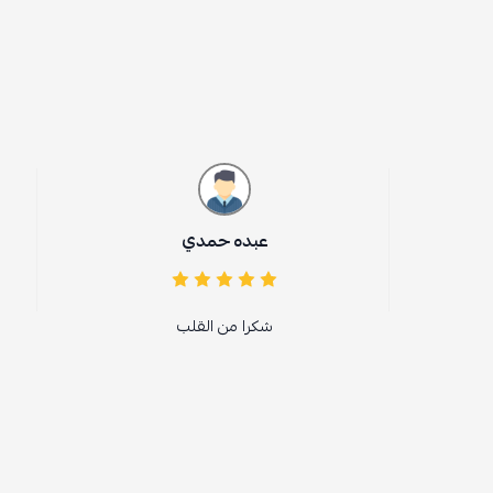
عبده حمدي
im Aljorfy
شكرا من القلب
Amazing 🤘🏾