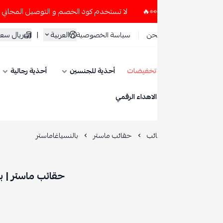
لا تستخدم كود الخصم و التوصيل المجاني " N7 " إلا إذا طلبت قطعتين أو أكثر 👀🔥
العربية
|
ريال سعودي
حن
سياسة الخصوصية
تخفيضات
أحذية للجنسين
أحذية رجالية
أحذية نسائية
ESE
الاهداء الرقمي
ائب
حقائب ماستر
بالنسياغاماستر
حقائب ماستر | بالنسياغاماستر