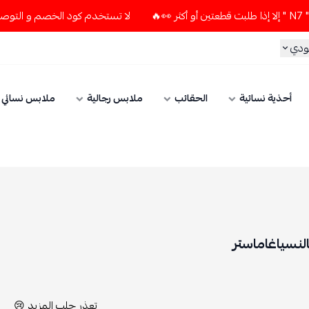
لا تستخدم كود الخصم و التوصيل المجاني " N7 " إلا إذا طلبت قطعتين أو أكثر 👀🔥
الحقائب
ملابس رجالية
ملابس نسائي
الإكسسوارات
تعذر جلب المزيد 😢