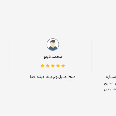
محمد تاجو
شذا الشمر
منتج جميل ونوعيته جيده جدا
ممتازة شنطة فخم