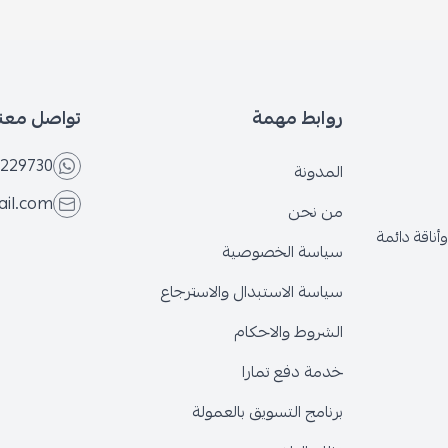
بط مهمة
تواصل معنا
+966566229730
ونة
eseven.store@gmail.com
نحن
ة الخصوصية
ة الاستبدال والاسترجاع
وط والاحكام
 دفع تمارا
ج التسويق بالعمولة