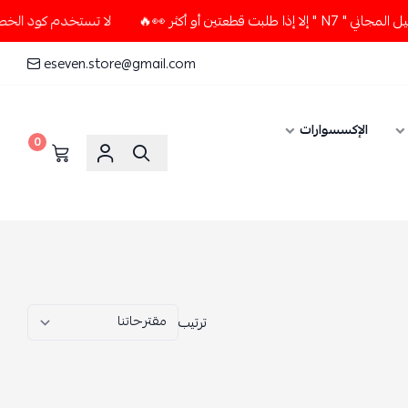
لا تستخدم كود الخصم و التوصيل المجاني " N7 " إلا إذا طلبت قطعتين أو أكثر 👀🔥
eseven.store@gmail.com
0
ترتيب