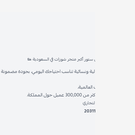
روا
المد
ستور أكبر متجر شوزات في السعودية 👟
من 
ية ونسائية تناسب احتياجك اليومي، بجودة مضمونة وأناقة دائمة
سياس
العالمية،
سياس
 حول المملكة.
الشر
لتجاري
2031
خدمة
برنام