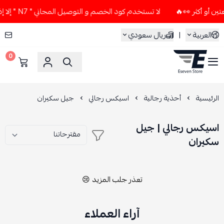
لا تستخدم كود الخصم و التوصيل المجاني " N7 " إلا إذا طلبت قطعتين أو أكثر 👀🔥
العربية
|
ريال سعودي
0
ESEVEN STORE
الرئيسية
أحذية رجالية
اسيكس رجالي
جيل سكيران
اسيكس رجالي | جيل
سكيران
تعذر جلب المزيد 😢
آراء العملاء