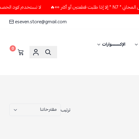
لا تستخدم كود الخصم و التوصيل المجاني " N7 " إلا إذا طلبت قطعتين أو أكثر 👀🔥
eseven.store@gmail.com
0
ترتيب