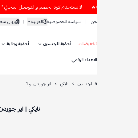
لا تستخدم كود الخصم و التوصيل المجاني " N7 " إلا إذا طلبت قطعتين أو أكثر 👀🔥
العربية
|
ريال سعودي
حن
سياسة الخصوصية
تخفيضات
أحذية للجنسين
أحذية رجالية
أحذية نسائية
ESE
الاهداء الرقمي
ة للجنسين
نايكي
اير جوردن لو 1
نايكي | اير جوردن لو 1