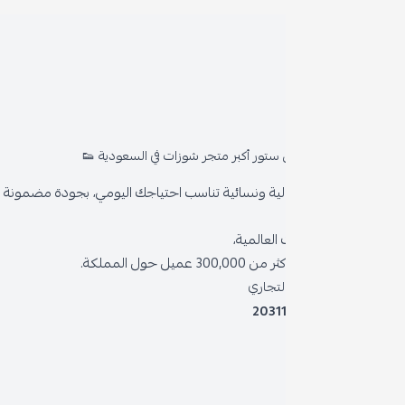
روا
المد
ستور أكبر متجر شوزات في السعودية 👟
من 
ية ونسائية تناسب احتياجك اليومي، بجودة مضمونة وأناقة دائمة
سياس
العالمية،
سياس
 حول المملكة.
الشر
لتجاري
2031
خدمة
برنام
نظام 