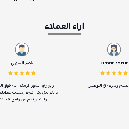
آراء العملاء
ناصر السهلي
ل
رائع رائع الشوز اكرمكم الله فوق الخياااال
ا
والكواليتي وكل شيء رهيببب يعطيكم العافيه
والله يرزقكم من واسع فضله🤍