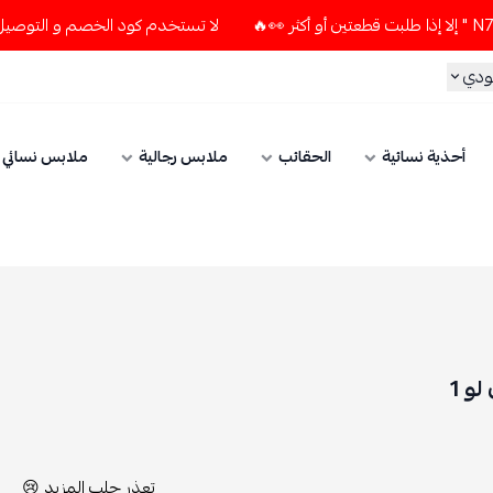
لا تستخدم كود الخصم و التوصيل المجاني " N7 " إلا إذا طلبت قطعتين أو أكثر 👀🔥
الحقائب
ملابس رجالية
ملابس نسائي
الإكسسوارات
تعذر جلب المزيد 😢