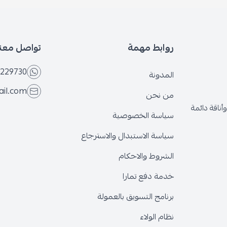
بط مهمة
تواصل معنا
+966566229730
ونة
eseven.store@gmail.com
نحن
ة الخصوصية
ة الاستبدال والاسترجاع
وط والاحكام
 دفع تمارا
ج التسويق بالعمولة
الولاء