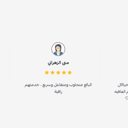
منى الزهراني
فيصل مسع
لبائع متجاوب ومتفاعل وسريع ، خدمتهم
رائع جدا 
راقية