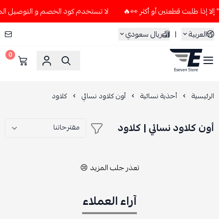
لا تستخدم كود الخصم و التوصيل المجاني " N7 " إلا إذا طلبت قطعتين أو
العربية
|
ريال سعودي
0
ESEVEN STORE
الرئيسية
أحذية نسائية
أون كلاود نسائي
كلاود
أون كلاود نسائي | كلاود
تعذر جلب المزيد 😢
آراء العملاء