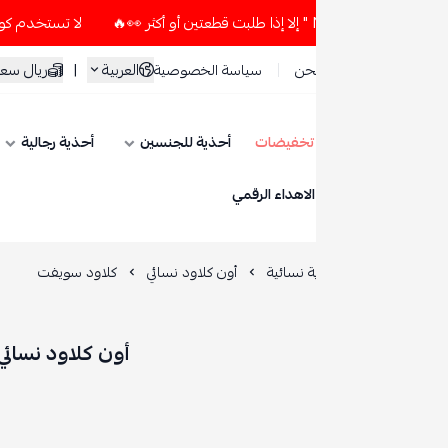
لا تستخدم كود الخصم و التوصيل المجاني " N7 " إلا إذا طلبت قطعتين أو أكث
العربية
|
ريال سعودي
حن
سياسة الخصوصية
تخفيضات
أحذية للجنسين
أحذية رجالية
أحذية نسائية
ESE
الاهداء الرقمي
 نسائية
أون كلاود نسائي
كلاود سويفت
أون كلاود نسائي | كلاود سويفت