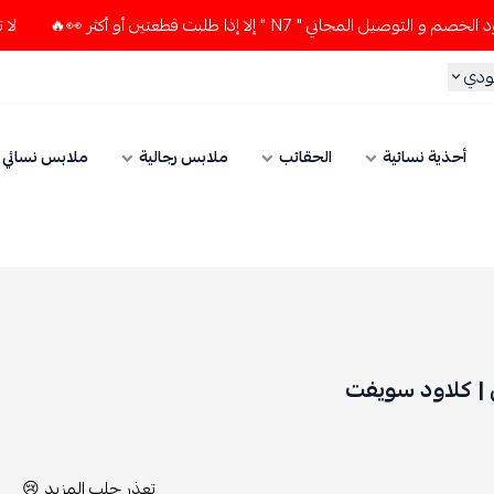
ر 👀🔥
لا تستخدم كود الخصم و التوصيل المجاني " N7 " إلا إذ
الحقائب
ملابس رجالية
ملابس نسائي
الإكسسوارات
تعذر جلب المزيد 😢