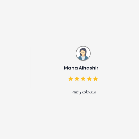
Maha Alhashi
عمرو حمد
منتجات رائعه .
شكرا جدااااا