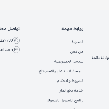
بط مهمة
تواصل معنا
+966566229730
ونة
eseven.store@gmail.com
نحن
ة الخصوصية
ة الاستبدال والاسترجاع
وط والاحكام
 دفع تمارا
ج التسويق بالعمولة