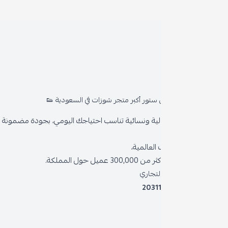
روا
المد
ستور أكبر متجر شوزات في السعودية 👟
من 
ية ونسائية تناسب احتياجك اليومي، بجودة مضمونة وأناقة دائمة
سياس
العالمية،
سياس
 حول المملكة.
الشر
لتجاري
2031
خدمة
برنام