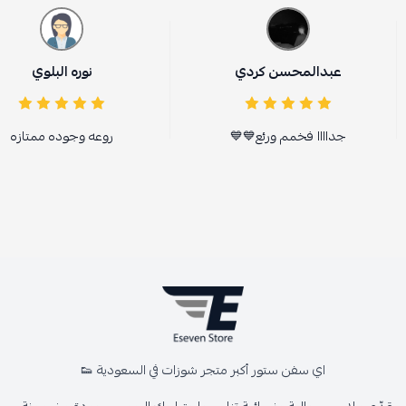
عبدالمحسن كردي
نوره البلوي
جداااا فخمم ورئع💙💙
روعه وجوده ممتازه
اي سفن ستور أكبر متجر شوزات في السعودية 👟