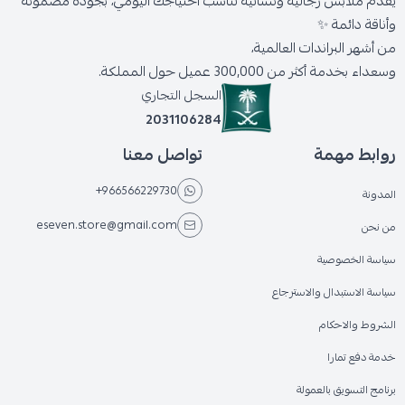
يقدّم ملابس رجالية ونسائية تناسب احتياجك اليومي، بجودة مضمونة
وأناقة دائمة ✨
من أشهر البراندات العالمية،
وسعداء بخدمة أكثر من 300,000 عميل حول المملكة.
السجل التجاري
2031106284
روابط مهمة
تواصل معنا
+966566229730
المدونة
eseven.store@gmail.com
من نحن
سياسة الخصوصية
سياسة الاستبدال والاسترجاع
الشروط والاحكام
خدمة دفع تمارا
برنامج التسويق بالعمولة