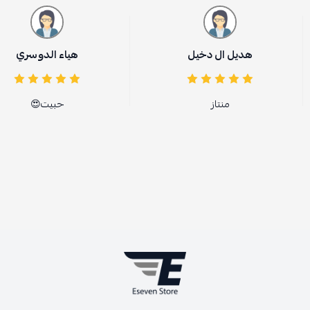
هديل ال دخيل
هياء الدوسري
منتاز
حبيت😍