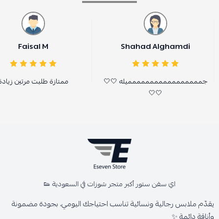
Faisal M
Shahad Alghamdi
جممممممممممممممممميله 🤍🤍
ممتازة طلبت مرتين زيادة
🤍🤍
اي سفن ستور أكبر متجر شوزات في السعودية 👟
يقدّم ملابس رجالية ونسائية تناسب احتياجك اليومي، بجودة مضمونة
وأناقة دائمة ✨