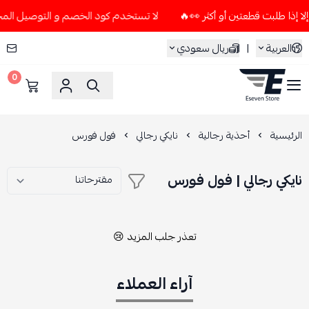
لا تستخدم كود الخصم و التوصيل المجاني " N7 " إلا إذا طلبت قطعتين أو أ
العربية
|
ريال سعودي
0
ESEVEN STORE
الرئيسية
أحذية رجالية
نايكي رجالي
فول فورس
نايكي رجالي | فول فورس
تعذر جلب المزيد 😢
آراء العملاء