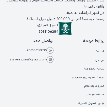
يقدّم ملابس رجالية ونسائية تناسب احتياجك اليومي، بجودة مضمونة
وأناقة دائمة ✨
من أشهر البراندات العالمية،
وسعداء بخدمة أكثر من 300,000 عميل حول المملكة.
السجل التجاري
2031106284
روابط مهمة
تواصل معنا
+966566229730
المدونة
eseven.store@gmail.com
من نحن
سياسة الخصوصية
سياسة الاستبدال والاسترجاع
الشروط والاحكام
خدمة دفع تمارا
برنامج التسويق بالعمولة