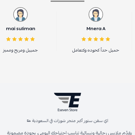
mai suliman
Mnera A
حميل حداً كحوده وكتعامل
جمييل ومريح ومميز
اي سفن ستور أكبر متجر شوزات في السعودية 👟
يقدّم ملابس رجالية ونسائية تناسب احتياجك اليومي، بجودة مضمونة