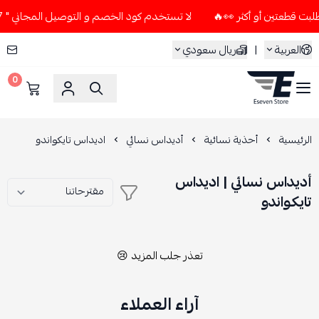
لا تستخدم كود الخصم و التوصيل المجاني " N7 " إلا إذا طلبت قطعتين أو أكثر 👀🔥
العربية
|
ريال سعودي
0
ESEVEN STORE
الرئيسية
أحذية نسائية
أديداس نسائي
اديداس تايكواندو
أديداس نسائي | اديداس
تايكواندو
تعذر جلب المزيد 😢
آراء العملاء