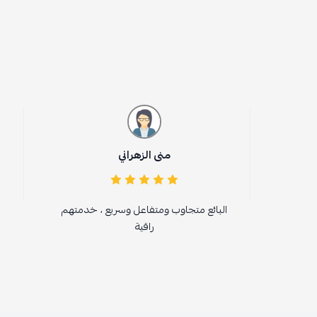
منى الزهراني
f Alenezi
لبائع متجاوب ومتفاعل وسريع ، خدمتهم
متجر رائ
راقية