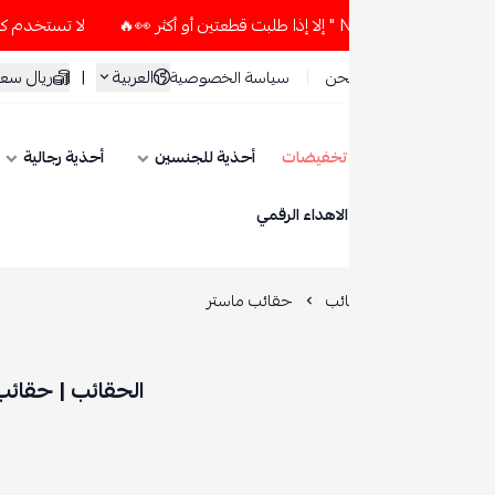
لا تستخدم كود الخصم و التوصيل المجاني " N7 " إلا إذا طلبت قطعتين أو أك
العربية
|
ريال سعودي
حن
سياسة الخصوصية
تخفيضات
أحذية للجنسين
أحذية رجالية
أحذية نسائية
ESE
الاهداء الرقمي
ائب
حقائب ماستر
الحقائب | حقائب ماستر