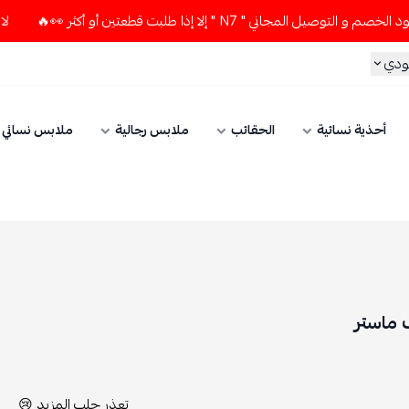
ثر 👀🔥
لا تستخدم كود الخصم و التوصيل المجاني " N7 " إلا إ
الحقائب
ملابس رجالية
ملابس نسائي
الإكسسوارات
تعذر جلب المزيد 😢