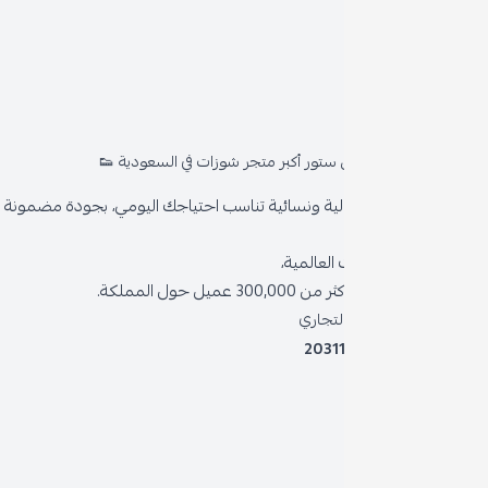
روا
المد
ستور أكبر متجر شوزات في السعودية 👟
من 
ية ونسائية تناسب احتياجك اليومي، بجودة مضمونة وأناقة دائمة
سياس
العالمية،
سياس
 حول المملكة.
الشر
لتجاري
2031
خدمة
برنام
نظام 