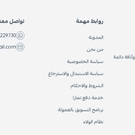
بط مهمة
تواصل معنا
+966566229730
ونة
eseven.store@gmail.com
نحن
ة الخصوصية
ة الاستبدال والاسترجاع
وط والاحكام
 دفع تمارا
ج التسويق بالعمولة
الولاء