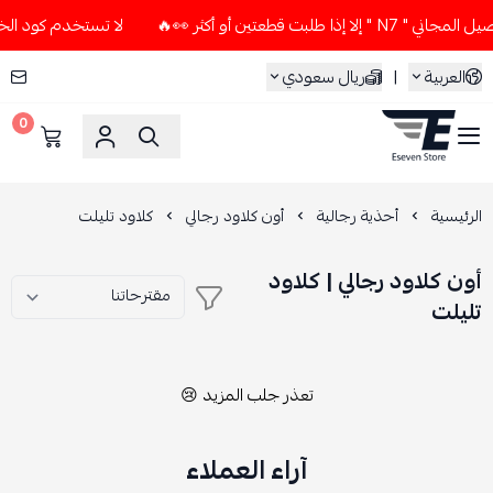
بت قطعتين أو أكثر 👀🔥
لا تستخدم كود الخصم و التوصيل المجان
العربية
|
ريال سعودي
0
ESEVEN STORE
الرئيسية
أحذية رجالية
أون كلاود رجالي
كلاود تليلت
أون كلاود رجالي | كلاود
تليلت
تعذر جلب المزيد 😢
آراء العملاء