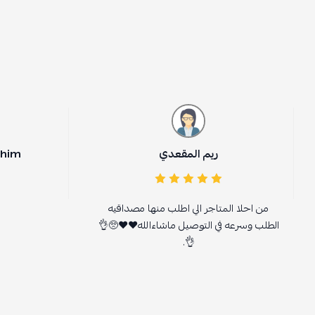
ريم المقعدي
him
من احلا المتاجر الي اطلب منها مصداقيه
الطلب وسرعه في التوصيل ماشاءالله❤️❤️🥺👌
👌.