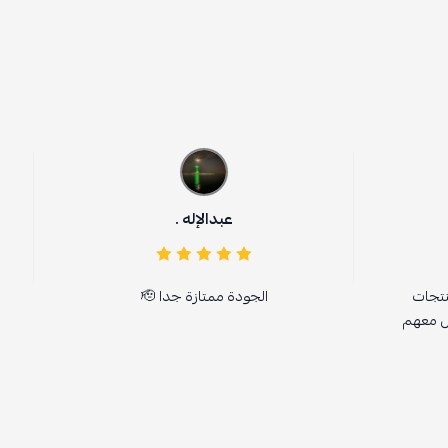
عبدالإله .
نتجات
الجودة ممتازة جدا 🫡
مل معهم