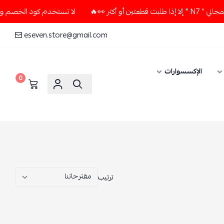
ثر 👀🔥
لا تستخدم كود الخصم و التوصيل المجاني " N7 " إلا إذ
eseven.store@gmail.com
الإكسسوارات
0
ترتيب