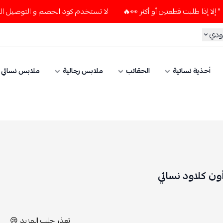
لا تستخدم كود الخصم و التوصيل المجاني " N7 " إلا إذا طلبت قطعتين أو أك
ودي
أحذية نسائية
الحقائب
ملابس رجالية
ملابس نسائي
أون كلاود نسائي
تعذر جلب المزيد 😢