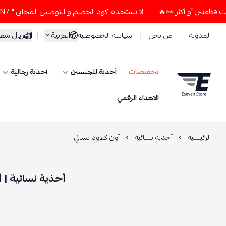
لا تستخدم كود الخصم و التوصيل المجاني " N7 " إلا إذا طلبت قطعتين أو أكثر 👀🔥
العربية
|
ريال سع
المدونة
من نحن
سياسة الخصوصية
تخفيضات
أحذية للجنسين
أحذية رجالية
ESEVEN STORE
الاهداء الرقمي
الرئيسية
أحذية نسائية
أون كلاود نسائي
أحذية نسائية | 