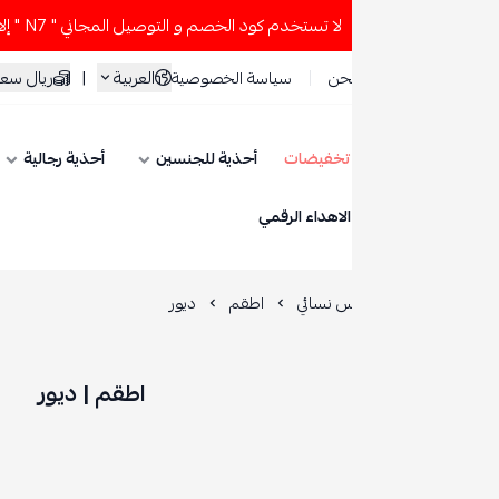
خدم كود الخصم و التوصيل المجاني " N7 " إلا إذا طلبت قطعتين أو أكثر 👀🔥
العربية
|
ريال سعودي
حن
سياسة الخصوصية
تخفيضات
أحذية للجنسين
أحذية رجالية
أحذية نسائية
ESE
الاهداء الرقمي
س نسائي
اطقم
ديور
اطقم | ديور