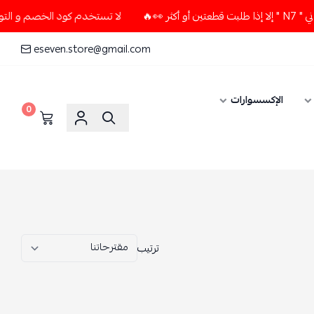
لا تستخدم كود الخصم و التوصيل المجاني " N7 " إلا إذا طلبت قطعتين أو أكثر 👀🔥
eseven.store@gmail.com
0
ترتيب