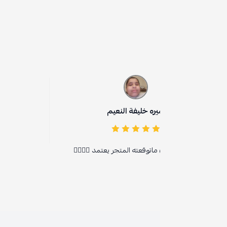
يره خليفة النعيم
نوره القحطاني
ماتوقعته المتجر يعتمد 👌🏻👌🏻
تجنن