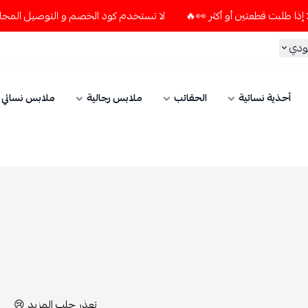
لا تستخدم كود الخصم و التوصيل المجاني " N7 " إلا إذا طلبت قطعتين أو أكثر 👀🔥
الحقائب
ملابس رجالية
ملابس نسائي
الإكسسوارات
تعذر جلب المزيد 😢