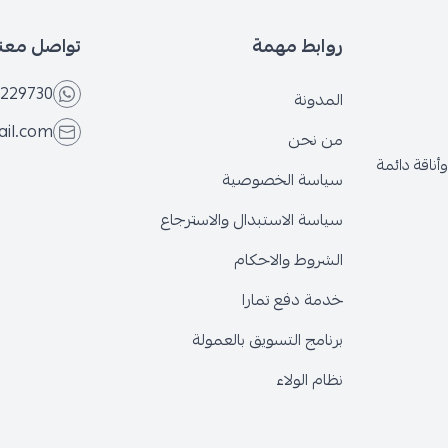
بط مهمة
تواصل معنا
+966566229730
ونة
eseven.store@gmail.com
نحن
ة الخصوصية
ة الاستبدال والاسترجاع
وط والاحكام
 دفع تمارا
ج التسويق بالعمولة
الولاء