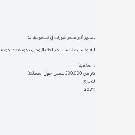
روا
المد
ستور أكبر متجر شوزات في السعودية 👟
من 
ية ونسائية تناسب احتياجك اليومي، بجودة مضمونة وأناقة دائمة
سياس
العالمية،
سياس
 حول المملكة.
الشر
لتجاري
2031
خدمة
برنام
نظام 