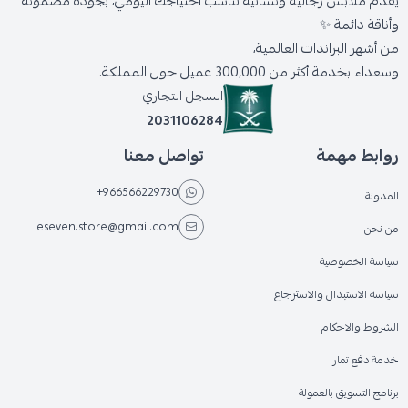
يقدّم ملابس رجالية ونسائية تناسب احتياجك اليومي، بجودة مضمونة
وأناقة دائمة ✨
من أشهر البراندات العالمية،
وسعداء بخدمة أكثر من 300,000 عميل حول المملكة.
السجل التجاري
2031106284
روابط مهمة
تواصل معنا
+966566229730
المدونة
eseven.store@gmail.com
من نحن
سياسة الخصوصية
سياسة الاستبدال والاسترجاع
الشروط والاحكام
خدمة دفع تمارا
برنامج التسويق بالعمولة