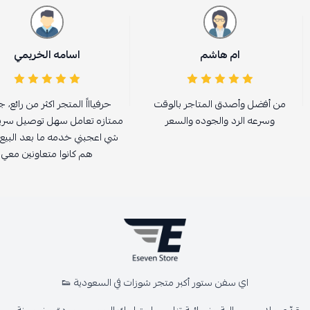
ام هاشم
اسامه الخريمي
من أفضل وأصدق المتاجر بالوقت
حرفياااً المتجر اكثر من رائع، 
وسرعه الرد والجوده والسعر
ممتازه تعامل سهل توصيل سريع،
شي اعجبني خدمه ما بعد البيع
هم كانوا متعاونين معي
اي سفن ستور أكبر متجر شوزات في السعودية 👟