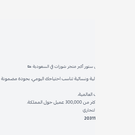
روا
المد
ستور أكبر متجر شوزات في السعودية 👟
من 
ية ونسائية تناسب احتياجك اليومي، بجودة مضمونة وأناقة دائمة
سياس
العالمية،
سياس
 حول المملكة.
الشر
لتجاري
2031
خدمة
برنام