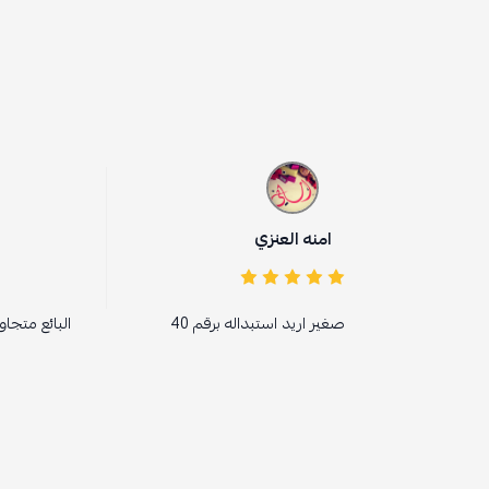
امنه العنزي
منى الزهراني
غير اريد استبداله برقم 40
البائع متجاوب ومتفاعل وسريع ، خ
راقية