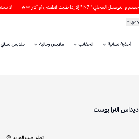
لا تستخدم كود الخصم و التوصيل المجاني " N7 " إلا إذا طلبت 
الحقائب
ملابس رجالية
ملابس نسائي
الإكسسوارات
ت
تعذر جلب المزيد 😢