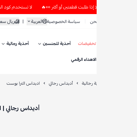
لا تستخدم كود الخصم و التوصيل المجاني " N7 " إلا إذا طلبت قطعتين أو أكثر 👀🔥
العربية
|
ريال سعودي
حن
سياسة الخصوصية
تخفيضات
أحذية للجنسين
أحذية رجالية
أحذية نسائية
ESE
الاهداء الرقمي
 رجالية
أديداس رجالي
اديداس الترا بوست
أديداس رجالي | اديداس الترا بوس