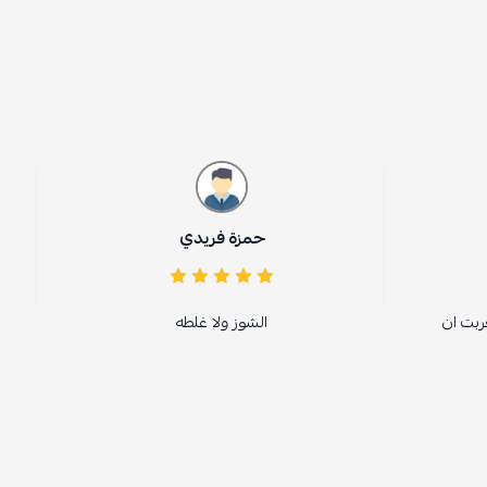
حمزة فريدي
ar Kaled
الشوز ولا غلطه
سهولة في الطلب وسرعة با
جدا جميل