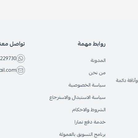
بط مهمة
تواصل معنا
+966566229730
ونة
eseven.store@gmail.com
نحن
ة الخصوصية
ة الاستبدال والاسترجاع
وط والاحكام
 دفع تمارا
ج التسويق بالعمولة