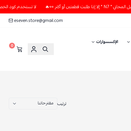
لا تستخدم كود الخصم و التوصيل المجاني " N7 " إلا إذا طلبت قطعتين أو أكثر 👀🔥
eseven.store@gmail.com
0
ترتيب