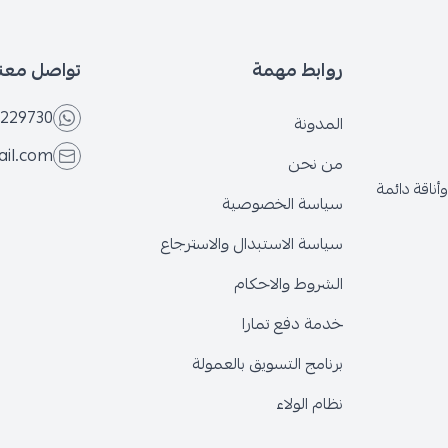
بط مهمة
تواصل معنا
+966566229730
ونة
eseven.store@gmail.com
نحن
ة الخصوصية
ة الاستبدال والاسترجاع
وط والاحكام
 دفع تمارا
ج التسويق بالعمولة
الولاء