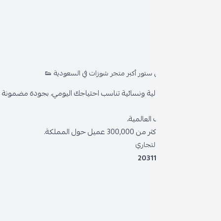
روا
المد
ستور أكبر متجر شوزات في السعودية 👟
من 
ية ونسائية تناسب احتياجك اليومي، بجودة مضمونة وأناقة دائمة
سياس
العالمية،
سياس
 حول المملكة.
الشر
لتجاري
2031
خدمة
برنام
نظام 