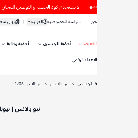
لا تستخدم كود الخصم و التوصيل المجاني " N7 " إلا إذا طلبت قطعتين أو أكثر 👀🔥
العربية
|
ريال سعودي
حن
سياسة الخصوصية
تخفيضات
أحذية للجنسين
أحذية رجالية
أحذية نسائية
ESE
الاهداء الرقمي
ة للجنسين
نيو بالانس
نيوبالانس 1906
نيو بالانس | نيوبالانس 1906