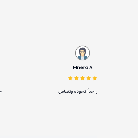
mai suliman
Mnera A
حداً كحوده وكتعامل
جمييل ومريح ومميز