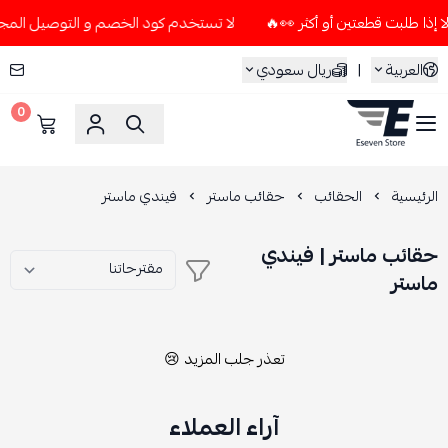
لا تستخدم كود الخصم و التوصيل المجاني " N7 " إلا إذا طلبت قطعتين أو أك
العربية
|
ريال سعودي
0
ESEVEN STORE
الرئيسية
الحقائب
حقائب ماستر
فيندي ماستر
حقائب ماستر | فيندي
ماستر
تعذر جلب المزيد 😢
آراء العملاء