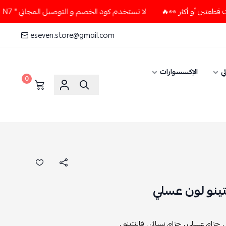
لا تستخدم كود الخصم و التوصيل المجاني " N7 " إلا إذا طلبت قطعتين أو أكثر 👀🔥
eseven.store@gmail.com
ي
الإكسسوارات
0
تينو لون عسلي
,
حزام عسلي ,
حزام نسائي ,
فالنتينو ,