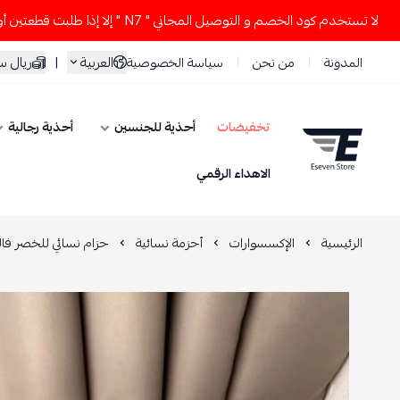
 كود الخصم و التوصيل المجاني " N7 " إلا إذا طلبت قطعتين أو أكثر 👀🔥
العربية
|
ريال 
المدونة
من نحن
سياسة الخصوصية
تخفيضات
أحذية للجنسين
أحذية رجالية
ESEVEN STORE
الاهداء الرقمي
الرئيسية
الإكسسوارات
أحزمة نسائية
حزام نسائي للخصر فال