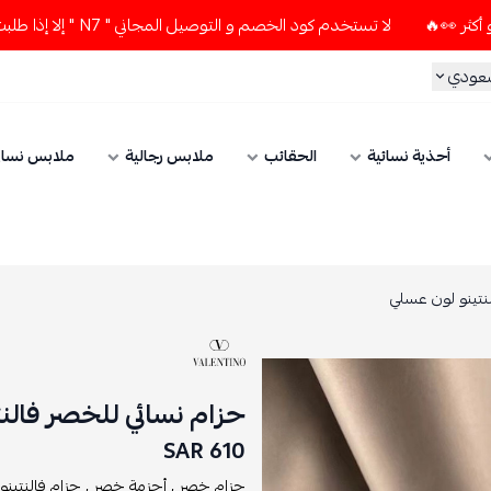
لا تستخدم كود الخصم و التوصيل المجاني " N7 " إلا إذا طلبت قطعتين أو أكثر 👀🔥
سعودي
أحذية نسائية
الحقائب
ملابس رجالية
ملابس نسائ
نتينو لون عسلي
حزام نسائي للخصر فالن
610 SAR
حزام خصر ,
أحزمة خصر ,
حزام فالنتينو 