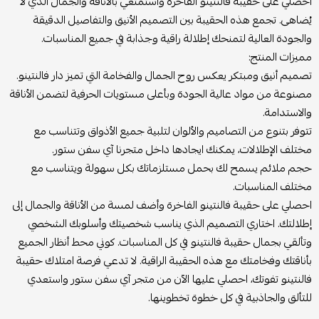
احصلي على حقيبة فالنتينو الفاخرة واستمتعي بالأناقة والجمال الذي لا
يُضاهى. تجمع هذه الحقيبة بين التصميم الأنيق والتفاصيل الدقيقة
والجودة العالية لتمنحك إطلالة راقية وجذابة في جميع المناسبات.
مميزات المنتج:
تصميم أنيق ومبتكر يعكس روح الجمال والفخامة التي تميز دار فالنتينو.
مصنوعة من مواد عالية الجودة وبأعلى مستويات الحرفية لتضمن الأناقة
والاستدامة.
تتوفر بتنوع من التصاميم والألوان لتلبية جميع الأذواق وتتناسب مع
مختلف الإطلالات، يمكنك ايجادها داخل متجرنا آي سفن ستور.
حجم ملائم يسمح لك بحمل مستلزماتك بكل سهولة ويتناسب مع
مختلف المناسبات.
احصلي على حقيبة فالنتينو الفاخرة وأضف لمسة من الأناقة والجمال إلى
إطلالتك. اختاري التصميم الذي يناسب شخصيتك وأسلوبك الشخصي
وتألقي بجمال حقيبة فالنتينو في كل المناسبات. كوني محط أنظار الجميع
بأناقتك وفخامتك مع هذه الحقيبة الراقية. لا تدعي فرصة امتلاك حقيبة
فالنتينو تفوتك، احصلي عليها الآن من متجر آي سفن ستور واستعدي
للتألق والجاذبية في كل خطوة تخطوينها.