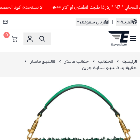
أو أكثر 👀🔥
لا تستخدم كود الخصم و التوصيل المجاني " N7 " 
العربية
|
ريال سعودي
0
ESEVEN STORE
الرئيسية
الحقائب
حقائب ماستر
فالنتينو ماستر
حقيبة يد فالنتينو سبايك جرين