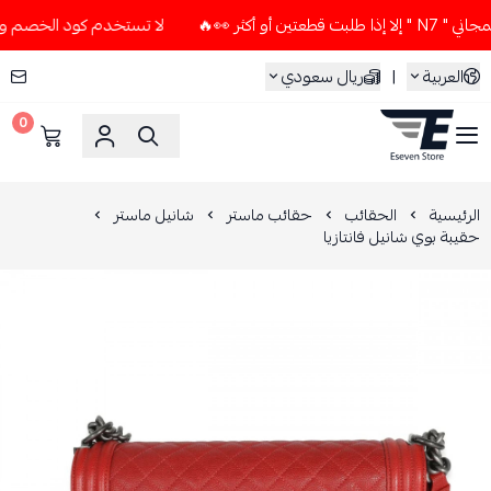
أكثر 👀🔥
لا تستخدم كود الخصم و التوصيل المجاني " N7 " إلا 
العربية
|
ريال سعودي
0
ESEVEN STORE
الرئيسية
الحقائب
حقائب ماستر
شانيل ماستر
حقيبة بوي شانيل فانتازيا