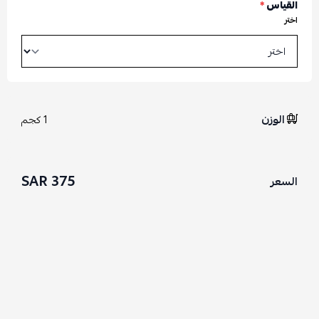
القياس
*
اختر
الوزن
1 كجم
375 SAR
السعر