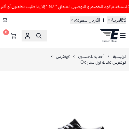
خدم كود الخصم و التوصيل المجاني " N7 " إلا إذا طلبت قطعتين أو أكثر 👀🔥
العربية
|
ريال سعودي
0
ESEVEN STORE
الرئيسية
أحذية للجنسين
كونفرس
كونفرس تشاك اول ستار Ox