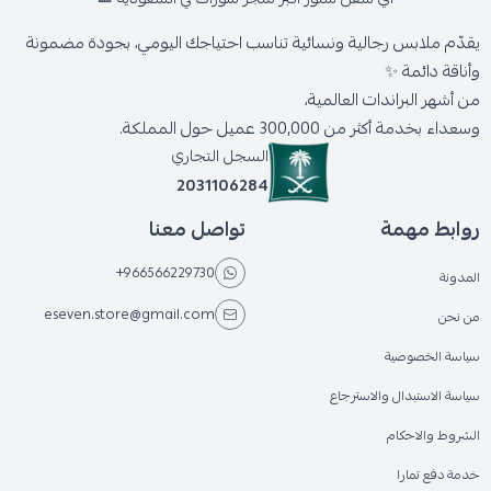
يقدّم ملابس رجالية ونسائية تناسب احتياجك اليومي، بجودة مضمونة
وأناقة دائمة ✨
من أشهر البراندات العالمية،
وسعداء بخدمة أكثر من 300,000 عميل حول المملكة.
السجل التجاري
2031106284
روابط مهمة
تواصل معنا
+966566229730
المدونة
eseven.store@gmail.com
من نحن
سياسة الخصوصية
سياسة الاستبدال والاسترجاع
الشروط والاحكام
خدمة دفع تمارا