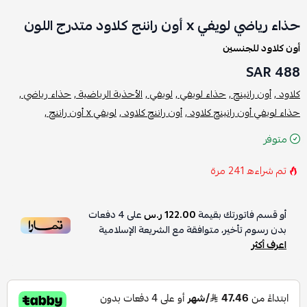
حذاء رياضي لويفي x أون راننج كلاود متدرج اللون
أون كلاود للجنسين
488 SAR
كلاود ,
أون رانينج ,
حذاء لويفي ,
لويفي ,
الأحذية الرياضية ,
حذاء رياضي ,
حذاء لويفي أون رانينج كلاود ,
أون راننج كلاود ,
لويفي x أون راننج ,
متوفر
تم شراءه
241
مرة
أو قسم فاتورتك بقيمة
122.00 ر.س
على
4
دفعات
بدون رسوم تأخير، متوافقة مع الشريعة الإسلامية
اعرف أكثر