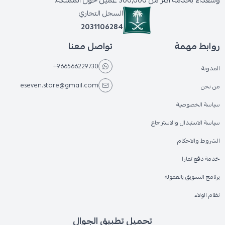
وسعداء بخدمة أكثر من 300,000 عميل حول المملكة.
السجل التجاري
2031106284
روابط مهمة
تواصل معنا
+966566229730
المدونة
eseven.store@gmail.com
من نحن
سياسة الخصوصية
سياسة الاستبدال والاسترجاع
الشروط والاحكام
خدمة دفع تمارا
برنامج التسويق بالعمولة
نظام الولاء
تحميل تطبيق الجوال