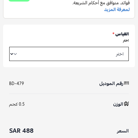
القياس
*
اختر
رقم الموديل
BD-479
الوزن
0.5 كجم
488 SAR
السعر