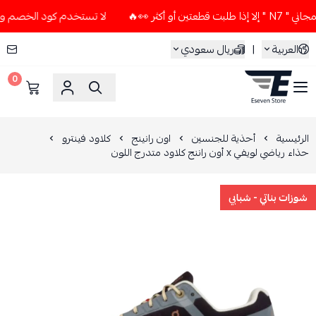
ثر 👀🔥
لا تستخدم كود الخصم و التوصيل المجاني " N7 " إلا إذ
العربية
|
ريال سعودي
0
ESEVEN STORE
الرئيسية
أحذية للجنسين
اون رانينج
كلاود فينترو
حذاء رياضي لويفي x أون راننج كلاود متدرج اللون
شوزات بناتي - شبابي