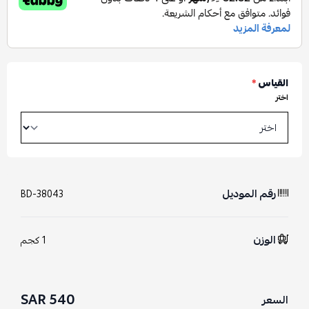
القياس
*
اختر
رقم الموديل
BD-38043
الوزن
1 كجم
540 SAR
السعر