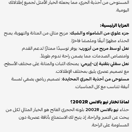
المستوحى من أحذية الجري، مما يجعله الخيار الأمثل لجميع إطلالاتك
اليومية.
المزايا الرئيسية:
جزء علوي من الشامواه والشبك
: مزيج مثالي من المتانة والتهوية، يمنح
الحذاء مظهرًا أنيقًا وملمسًا فاخرًا.
نعل أوسط مريح من أبزورب
: يوفر توسيدًا ممتازًا لدعم القدم
وامتصاص الصدمات، مما يضمن راحة تدوم طويلاً.
نعل سفلي بتقنية إن-إيرجي
: يمنحك الثبات والمتانة على مختلف الأسطح،
مع تصميم عصري يليق بمختلف الإطلالات.
مستوحى من أحذية الجري المحايدة
: تصميم رياضي يضفي لمسة
أنيقة تتناسب مع كل المناسبات.
لماذا تختار نيو بالانس 2002R؟
حذاء
نيو بالانس 2002R
بلونه الحجري الفاتح هو الخيار المثالي لكل من
يبحث عن التميز والراحة، إذ يتيح لك الاستمتاع بأناقة عصرية دون
المساومة على الراحة.