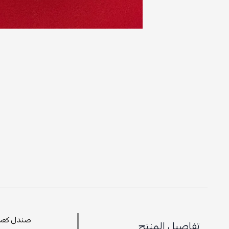
صندل كعب ع
تفاصيل المنتج