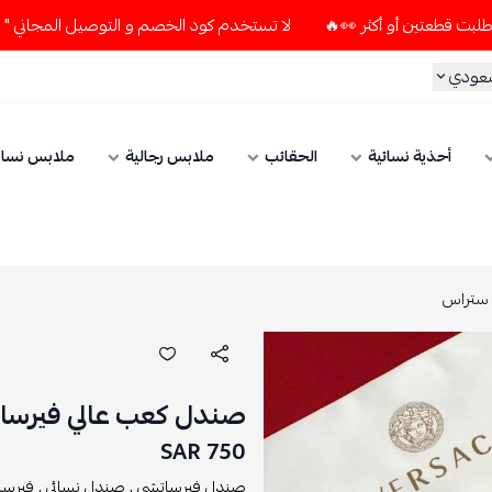
لا تستخدم كود الخصم و التوصيل المجاني " N7 " إلا إذا طلبت قطعتين أو أكثر 👀🔥
سعودي
أحذية نسائية
الحقائب
ملابس رجالية
ملابس نسائ
 ستراس
صندل كعب عالي فيرسا
750 SAR
صندل فيرساتشي ,
صندل نسائي ,
فيرسا