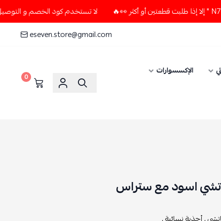
لا تستخدم كود الخصم و التوصيل المجاني " N7 " إلا إذا طلبت قطعتين أو أ
eseven.store@gmail.com
ي
الإكسسوارات
0
تشي اسود مع ستراس
تشي ,
أحذية نسائية ,