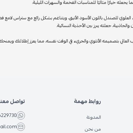
ما يجعله خيارًا مثاليًا للمناسبات الفخمة والسهرات الليلية.
ء العلوي للصندل باللون الأسود الأنيق، ويتناغم بشكل رائع مع ستراس لام
والجاذبية، جعلته يبرز بين الأحذية النسائية.
ب العالي بتصميمه الأنثوي والجريء في الوقت نفسه، مما يعزز إطلالتك ويمنحك 
روابط مهمة
تواصل معنا
6229730
المدونة
ail.com
من نحن