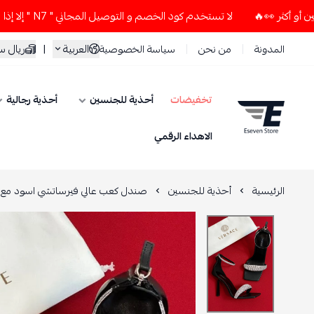
لا تستخدم كود الخصم و التوصيل المجاني " N7 " إلا إذا طلبت قطعتين أو أكثر 👀🔥
العربية
|
ريال 
المدونة
من نحن
سياسة الخصوصية
تخفيضات
أحذية للجنسين
أحذية رجالية
ESEVEN STORE
الاهداء الرقمي
الرئيسية
أحذية للجنسين
صندل كعب عالي فيرساتشي اسود مع