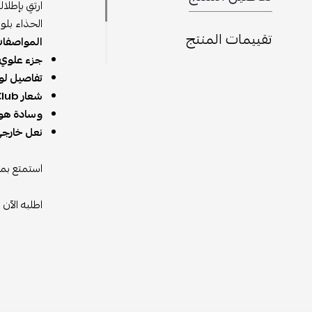
ارتقِ بإطلا
الحذاء بلو
تقييمات المنتج
المواصفات
جزء علوي 
تفاصيل لون
شعار Nike Athletic Club
وسادة هوائية le
نعل خارجي
استمتع بمز
اطلبه الآن 