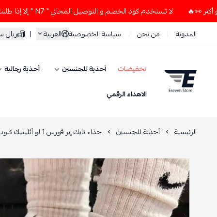
لا تستخدم كود الخصم و التوصيل المجاني " N7 " إلا إذا طلبت قطعتين أو أكثر 👀🔥
العربية
|
ريال 
المدونة
من نحن
سياسة الخصوصية
تخفيضات
أحذية للجنسين
أحذية رجالية
ESEVEN STORE
الاهداء الرقمي
الرئيسية
أحذية للجنسين
حذاء نايك إير فورس 1 لو أثليتيك كلوب سايل أورانج نافي