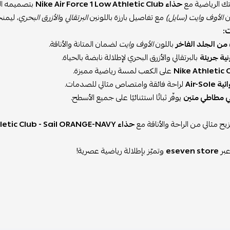
لتك الرياضية مع
حذاء Nike Air Force 1 Low Athletic Club
بتصميمه الم
ن
الأوف وايت (سايل)
مع تفاصيل بارزة باللونين
البرتقالي
و
الأزرق البحري
، ليمن
:
من الجلد الفاخر
باللون
الأوف وايت
لضمان المتانة والأناقة.
ية جريئة
بالبرتقالي والأزرق البحري لإطلالة نابضة بالحياة.
على الكعب لمسة رياضية مميزة.
Air-So
لراحة فائقة وامتصاص مثالي للصدمات.
 مطاطي متين
يوفّر ثباتًا استثنائيًا على جميع الأسطح.
يج مثالي من الراحة والأناقة مع
حذاء Nike Air Force 1 Low Athletic Club - Sail ORANGE-NAVY
عبر
eseven store
وتميّز بإطلالة رياضية عصرية!