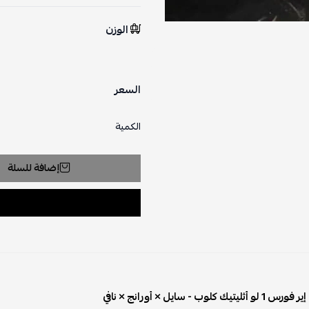
الوزن
السعر
الكمية
إضافة للسلة
ك كلوب - سايل × أورانج × نافي