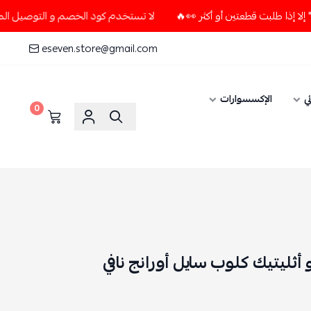
لا تستخدم كود الخصم و التوصيل المجاني " N7 " إلا إذا طلبت قطعتين أو أكثر 👀🔥
eseven.store@gmail.com
ي
الإكسسوارات
0