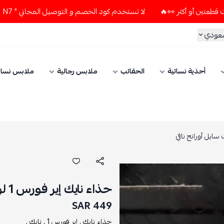
لا تستخدم كود الخصم و التوصيل المجاني " N7 " إلا إذا طلبت قطعتين أو أكثر 👀🔥
سعودي
أحذية نسائية
الحقائب
ملابس رجالية
ملابس نسائ
حذاء نايك إير فورس 1 لو أثليتيك كلوب سايل أورانج نافي
449 SAR
حذاء نايك ,
إير فورس 1 ,
نايك ,