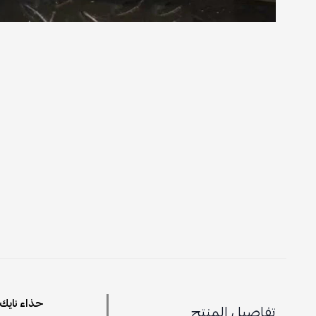
حذاء نايك إير فورس 1 لو أثليتي
تفاصيل المنتج