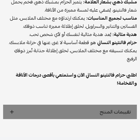
مشبك ذهبي بشعار العلامة:
يتميز الحزام بمشبك ذهبي فخم يحمل
شعار فالنتينو، يُضفي عليه لمسة مميزة من الأناقة.
مناسب لجميع المناسبات:
يمكنك ارتداؤه مع مختلف الملابس، مثل
الفساتين والتنانير والسراويل، لخلق إطلالة مميزة تناسب ذوقك.
هدية مثالية:
يُعد هدية مثالية لنفسك أو لأي شخص تحب.
حزام فالنتينو النسائي
هو قطعة أساسية لا غنى عنها في خزانة ملابسك.
يمكنك تنسيقه مع مختلف الملابس، لخلق إطلالة جذابة تُبرز ذوقكِ
الرفيع.
اطلبي حزام فالنتينو النسائي الآن واستمتعي بأقصى درجات الأناقة
والفخامة!
تقييمات المنتج