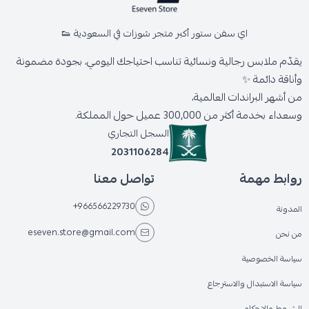
اي سفن ستور أكبر متجر شوزات في السعودية 👟
يقدّم ملابس رجالية ونسائية تناسب احتياجك اليومي، بجودة مضمونة
وأناقة دائمة ✨
من أشهر البراندات العالمية،
وسعداء بخدمة أكثر من 300,000 عميل حول المملكة.
السجل التجاري
2031106284
روابط مهمة
تواصل معنا
+966566229730
المدونة
eseven.store@gmail.com
من نحن
سياسة الخصوصية
سياسة الاستبدال والاسترجاع
الشروط والاحكام