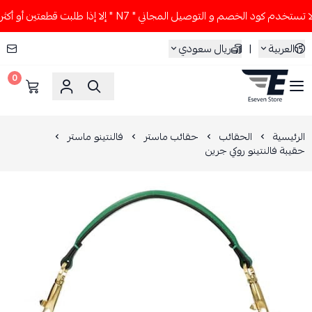
خدم كود الخصم و التوصيل المجاني " N7 " إلا إذا طلبت قطعتين أو أكثر 👀🔥
العربية
|
ريال سعودي
0
ESEVEN STORE
الرئيسية
الحقائب
حقائب ماستر
فالنتينو ماستر
حقيبة فالنتينو روكي جرين