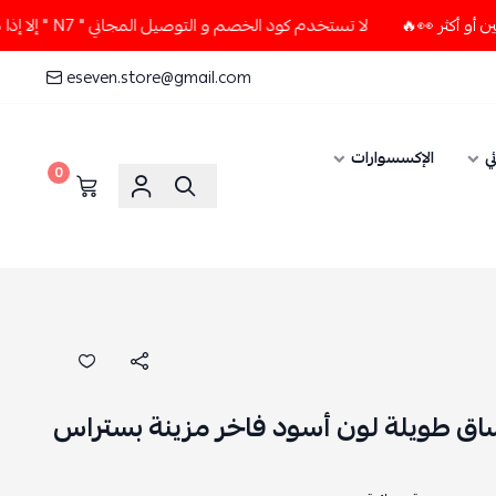
لا تستخدم كود الخصم و التوصيل المجاني " N7 " إلا إذا طلبت قطعتين أو أكثر 👀🔥
eseven.store@gmail.com
ي
الإكسسوارات
0
اق طويلة لون أسود فاخر مزينة بستراس