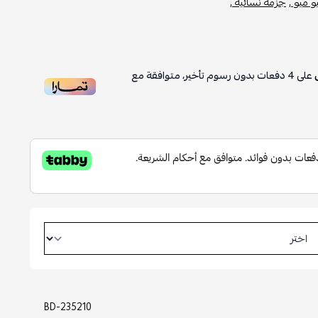
 ميو ,
جزمة نسائية ,
على
4
دفعات بدون رسوم تأخير، متوافقة مع
BD-235210