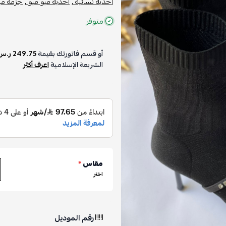
أحذية نسائية ,
أحذية ميو ميو ,
جزمة ميو
متوفر
أو قسم فاتورتك بقيمة
249.75 ر.س
الشريعة الإسلامية
اعرف أكثر
مقاس
*
اختر
رقم الموديل