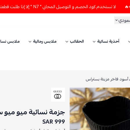
لا تستخدم كود الخصم و التوصيل المجاني " N7 " إلا إذا طلبت قطعتين أو أكثر 👀🔥
سعودي
أحذية نسائية
الحقائب
ملابس رجالية
ملابس نسائ
 أسود فاخر مزينة بستراس
جزمة نسائية ميو ميو س
999 SAR