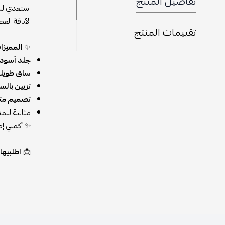
تفاصيل المنتج
استعدي للف
الأناقة الع
تقييمات المنتج
✨
المميزا
جلد أسود 
ساق طويل
تزيين بالس
تصميم مت
مثالية للم
✨ أكملي إط
📩
اطلبيها الآن من