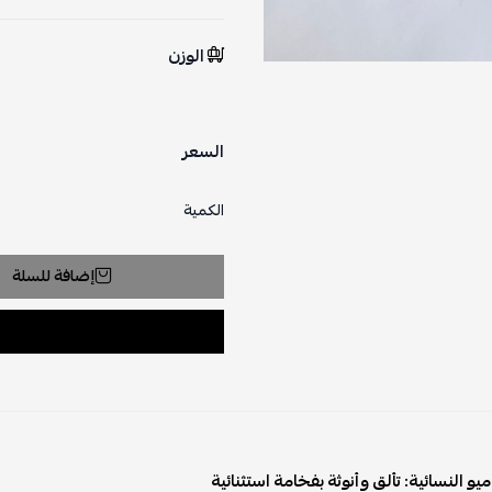
الوزن
السعر
الكمية
إضافة للسلة
يو النسائية: تألق وأنوثة بفخامة استثنائية