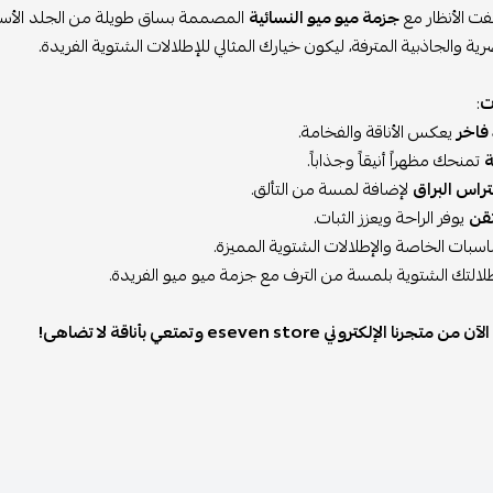
ت الأنظار مع
جزمة ميو ميو النسائية
المصممة بساق طويلة من الجلد الأسود
صرية والجاذبية المترفة، ليكون خيارك المثالي للإطلالات الشتوية الفريدة.
ت
:
فاخر
يعكس الأناقة والفخامة.
ة
تمنحك مظهراً أنيقاً وجذاباً.
تراس البراق
لإضافة لمسة من التألق.
قن
يوفر الراحة ويعزز الثبات.
ناسبات الخاصة والإطلالات الشتوية المميزة.
لالتك الشتوية بلمسة من الترف مع جزمة ميو ميو الفريدة.
 متجرنا الإلكتروني eseven store وتمتعي بأناقة لا تضاهى!