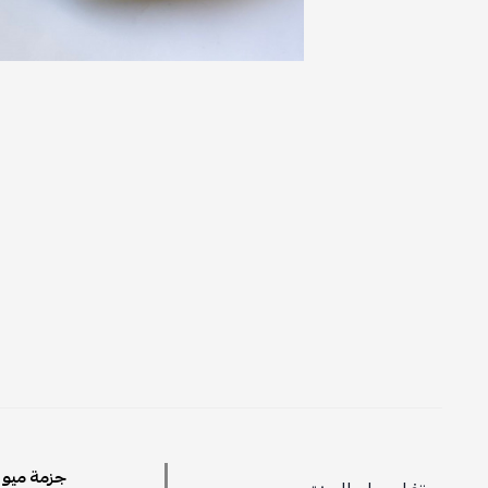
جزمة ميو م