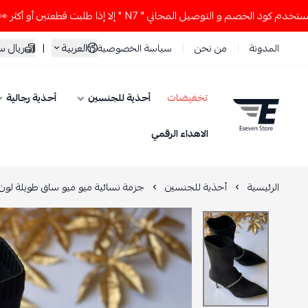
صم و التوصيل المجاني " N7 " إلا إذا طلبت قطعتين أو أكثر 👀🔥
العربية
|
ريال 
المدونة
من نحن
سياسة الخصوصية
تخفيضات
أحذية للجنسين
أحذية رجالية
ESEVEN STORE
الاهداء الرقمي
الرئيسية
أحذية للجنسين
جزمة نسائية ميو ميو ساق طويلة لون