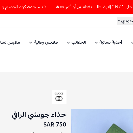
لا تستخدم كود الخصم و التوصيل المجاني " N7 " إلا إذا طلبت 
سعودي
أحذية نسائية
الحقائب
ملابس رجالية
ملابس نسائ
حذاء جوتشي الراقي
750 SAR