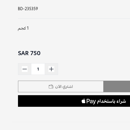
BD-235359
1 كجم
750 SAR
اشتري الآن