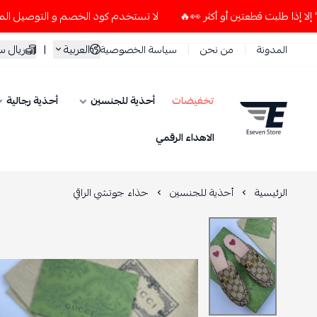
لا تستخدم كود الخصم و التوصيل المجاني " N7 " إلا إذا طلبت قطعتين أو أكثر 👀🔥
العربية
|
ريال 
المدونة
من نحن
سياسة الخصوصية
تخفيضات
أحذية للجنسين
أحذية رجالية
ESEVEN STORE
الاهداء الرقمي
الرئيسية
أحذية للجنسين
حذاء جوتشي الراقي