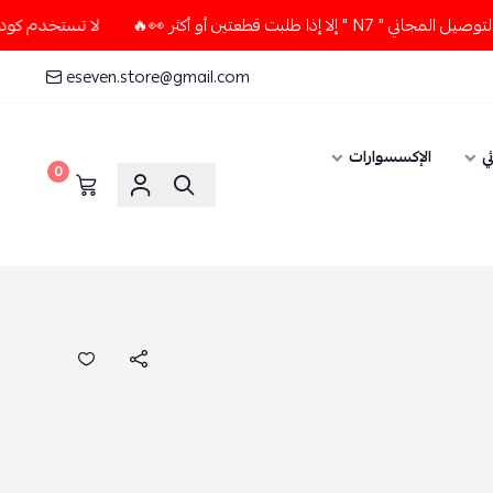
قطعتين أو أكثر 👀🔥
لا تستخدم كود الخصم و التوصيل المجاني "
eseven.store@gmail.com
ي
الإكسسوارات
0