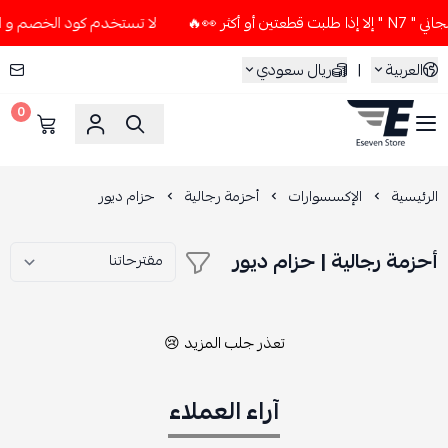
 أكثر 👀🔥
لا تستخدم كود الخصم و التوصيل المجاني " N7 " إلا
العربية
|
ريال سعودي
0
ESEVEN STORE
الرئيسية
الإكسسوارات
أحزمة رجالية
حزام ديور
أحزمة رجالية | حزام ديور
تعذر جلب المزيد 😢
آراء العملاء