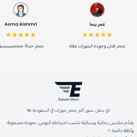
عمر بيما
Asma Alshmri
متجر فنان وجودة الشوزات بطلة
متجر جدااا جججمممميل
اي سفن ستور أكبر متجر شوزات في السعودية 👟
يقدّم ملابس رجالية ونسائية تناسب احتياجك اليومي، بجودة مضمونة
وأناقة دائمة ✨