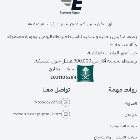
اي سفن ستور أكبر متجر شوزات في السعودية 👟
يقدّم ملابس رجالية ونسائية تناسب احتياجك اليومي، بجودة مضمونة
وأناقة دائمة ✨
من أشهر البراندات العالمية،
وسعداء بخدمة أكثر من 300,000 عميل حول المملكة.
السجل التجاري
2031106284
روابط مهمة
تواصل معنا
+966566229730
المدونة
eseven.store@gmail.com
من نحن
سياسة الخصوصية
سياسة الاستبدال والاسترجاع