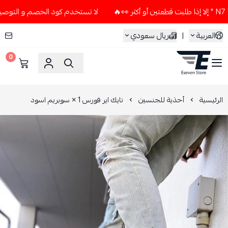
لا تستخدم كود الخصم و التوصيل المجاني " N7 " إلا إذا طلبت قطعتين
العربية
|
ريال سعودي
0
ESEVEN STORE
الرئيسية
أحذية للجنسين
نايك اير فورس 1 × سوبريم اسود