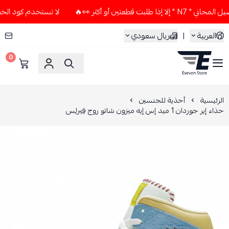
قطعتين أو أكثر 👀🔥
لا تستخدم كود الخصم و التوصيل المجاني "
العربية
|
ريال سعودي
0
ESEVEN STORE
الرئيسية
أحذية للجنسين
حذاء إير جوردان 1 ميد إس إيه ميزون شاتو روج فِيرلِس