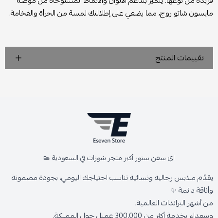
فريدة من نوعها. يتميز بتناغم الألوان والأنماط المستوحاة من موضة
مايسون شاتو روج، مما يضفي على إطلالتك لمسة من الجرأة والفخامة.
تقييمات المنتج
اي سفن ستور أكبر متجر شوزات في السعودية 👟
يقدّم ملابس رجالية ونسائية تناسب احتياجك اليومي، بجودة مضمونة
وأناقة دائمة ✨
من أشهر البراندات العالمية،
وسعداء بخدمة أكثر من 300,000 عميل حول المملكة.