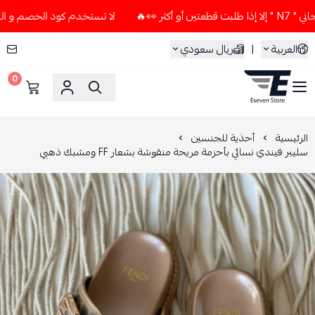
🔥
لا تستخدم كود الخصم و التوصيل المجاني " N7 " إلا إذا طل
العربية
|
ريال سعودي
0
ESEVEN STORE
الرئيسية
أحذية للجنسين
سليبر فيندي نسائي بأحزمة مريحة منقوشة بشعار FF ومشبك ذهبي