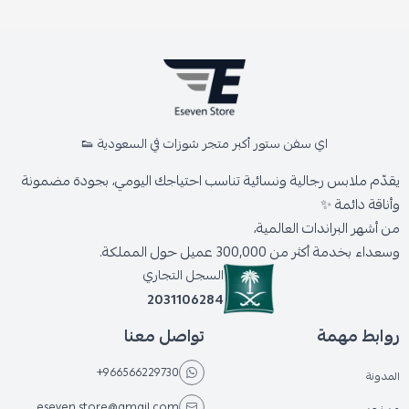
اي سفن ستور أكبر متجر شوزات في السعودية 👟
يقدّم ملابس رجالية ونسائية تناسب احتياجك اليومي، بجودة مضمونة
وأناقة دائمة ✨
من أشهر البراندات العالمية،
وسعداء بخدمة أكثر من 300,000 عميل حول المملكة.
السجل التجاري
2031106284
روابط مهمة
تواصل معنا
+966566229730
المدونة
eseven.store@gmail.com
من نحن