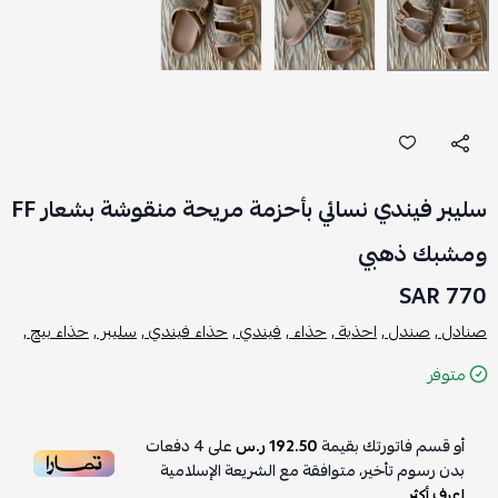
سليبر فيندي نسائي بأحزمة مريحة منقوشة بشعار FF
ومشبك ذهبي
770 SAR
صنادل ,
صندل ,
احذية ,
حذاء ,
فيندي ,
حذاء فيندي ,
سليبر ,
حذاء بيج ,
متوفر
أو قسم فاتورتك بقيمة
192.50 ر.س
على
4
دفعات
بدون رسوم تأخير، متوافقة مع الشريعة الإسلامية
اعرف أكثر