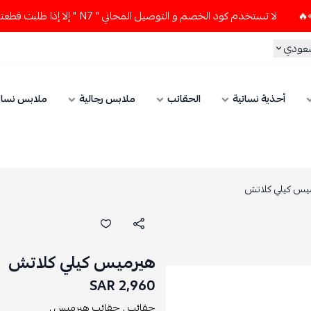
لا تستخدم كود الخصم و التوصيل المجاني " N7 " إلا إذا طلبت قطعتين أو أكثر 👀🔥
سعودي
أحذية نسائية
الحقائب
ملابس رجالية
ملابس نسائ
يس كيلي كلاتش
هيرميس كيلي كلاتش
2,960 SAR
حقائب ,
حقائب هيرميس ,