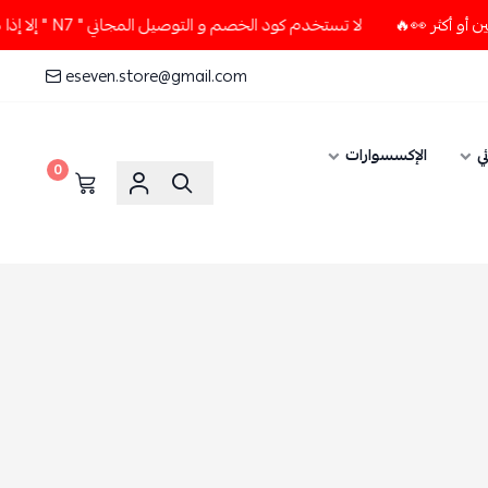
لا تستخدم كود الخصم و التوصيل المجاني " N7 " إلا إذا طلبت قطعتين أو أكثر 👀🔥
eseven.store@gmail.com
ي
الإكسسوارات
0