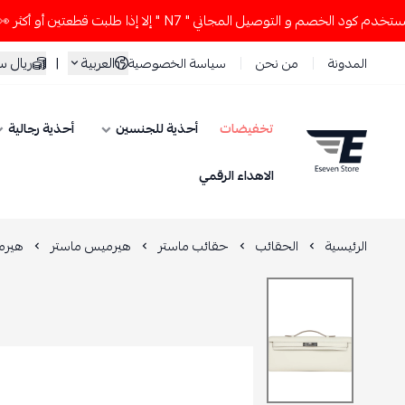
الخصم و التوصيل المجاني " N7 " إلا إذا طلبت قطعتين أو أكثر 👀🔥
العربية
|
ريال 
المدونة
من نحن
سياسة الخصوصية
تخفيضات
أحذية للجنسين
أحذية رجالية
ESEVEN STORE
الاهداء الرقمي
الرئيسية
الحقائب
حقائب ماستر
هيرميس ماستر
هيرم