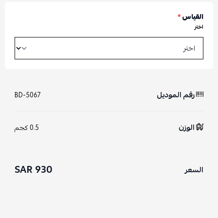
القياس
*
اختر
رقم الموديل
BD-5067
الوزن
0.5 كجم
930 SAR
السعر