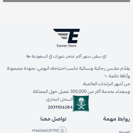
اي سفن ستور أكبر متجر شوزات في السعودية 👟
يقدّم ملابس رجالية ونسائية تناسب احتياجك اليومي، بجودة مضمونة
وأناقة دائمة ✨
من أشهر البراندات العالمية،
وسعداء بخدمة أكثر من 300,000 عميل حول المملكة.
السجل التجاري
2031106284
روابط مهمة
تواصل معنا
+966566229730
المدونة