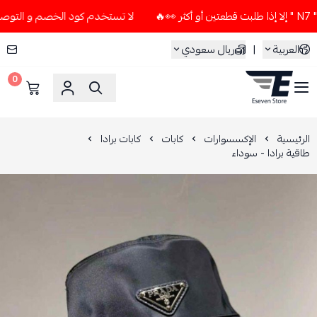
لا تستخدم كود الخصم و التوصيل المجاني " N7 " إلا إذا طلبت قطع
العربية
|
ريال سعودي
0
ESEVEN STORE
الرئيسية
الإكسسوارات
كابات
كابات برادا
طاقية برادا - سوداء