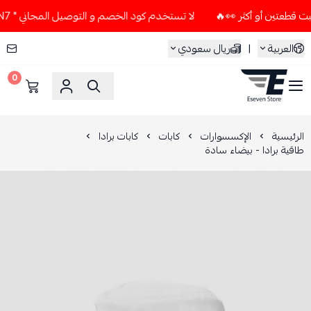
لا تستخدم كود الخصم و التوصيل المجاني " N7 " إلا إذا طلبت قطعتين أو أكثر 👀🔥
العربية
|
ريال سعودي
0
ESEVEN STORE
الرئيسية
الإكسسوارات
كابات
كابات برادا
طاقية برادا - بيضاء سادة