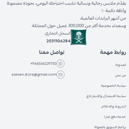
يقدّم ملابس رجالية ونسائية تناسب احتياجك اليومي، بجودة مضمونة
وأناقة دائمة ✨
من أشهر البراندات العالمية،
وسعداء بخدمة أكثر من 300,000 عميل حول المملكة.
السجل التجاري
2031106284
روابط مهمة
تواصل معنا
+966566229730
المدونة
eseven.store@gmail.com
من نحن
سياسة الخصوصية
سياسة الاستبدال والاسترجاع
الشروط والاحكام
خدمة دفع تمارا
برنامج التسويق بالعمولة