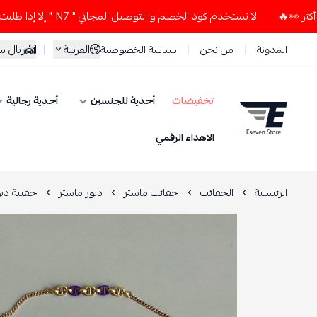
لا تستخدم كود الخصم و التوصيل المجاني " N7 " إلا إذا طلبت قطعتين أو أكثر 👀🔥
العربية
|
ريال 
المدونة
من نحن
سياسة الخصوصية
تخفيضات
أحذية للجنسين
أحذية رجالية
ESEVEN STORE
الاهداء الرقمي
الرئيسية
الحقائب
حقائب ماستر
ديور ماستر
حقيبة ديو