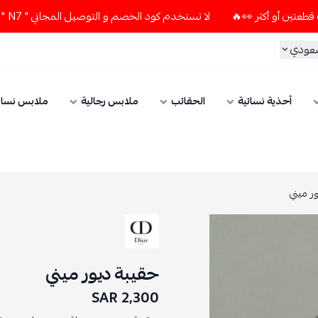
لا تستخدم كود الخصم و التوصيل المجاني " N7 " إلا إذا طلبت قطعتين أو أكثر 👀🔥
سعودي
أحذية نسائية
الحقائب
ملابس رجالية
ملابس نسائ
ر ميني
حقيبة ديور ميني
2,300 SAR