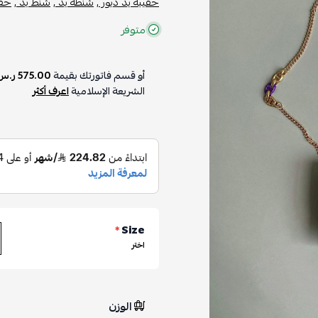
حقيبة يد ديور ,
شنطة يد ,
شنط يد ,
حقا
متوفر
أو قسم فاتورتك بقيمة
575.00 ر.س
الشريعة الإسلامية
اعرف أكثر
*
Size
اختر
الوزن