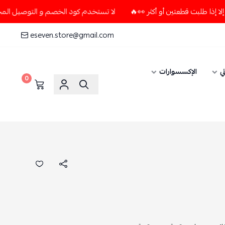
لا تستخدم كود الخصم و التوصيل المجاني " N7 " إلا إذا طلبت قطعتين أو أكثر 👀🔥
eseven.store@gmail.com
ي
الإكسسوارات
0