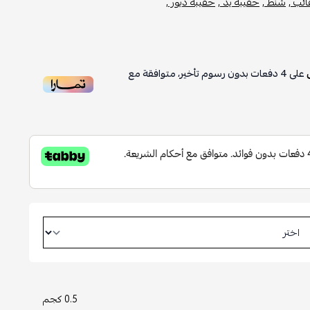
ئب ,
شنط ,
حقيبة يد ,
حقيبة ديور ,
على
4
دفعات بدون رسوم تأخير، متوافقة مع
0.5 كجم