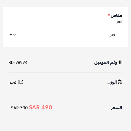
مقاس
*
اختر
رقم الموديل
BD-98993
الوزن
0.5 كجم
490 SAR
السعر
700 SAR