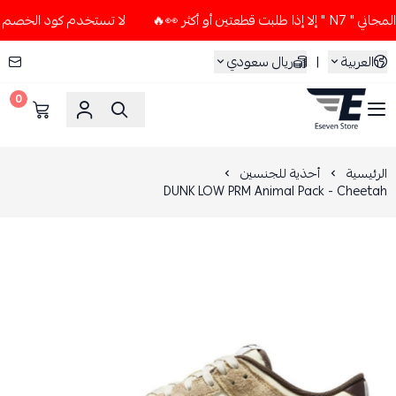
 أكثر 👀🔥
لا تستخدم كود الخصم و التوصيل المجاني " N7 " إلا
العربية
|
ريال سعودي
0
ESEVEN STORE
الرئيسية
أحذية للجنسين
DUNK LOW PRM Animal Pack - Cheetah