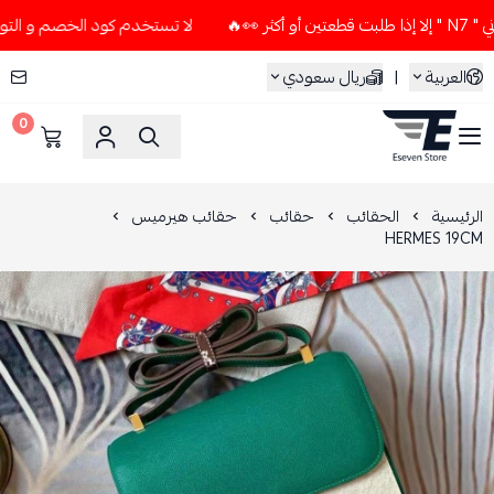
🔥
لا تستخدم كود الخصم و التوصيل المجاني " N7 " إلا إذا طلب
العربية
|
ريال سعودي
0
ESEVEN STORE
الرئيسية
الحقائب
حقائب
حقائب هيرميس
HERMES 19CM