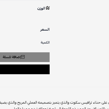
الوزن
السعر
الكمية
إضافة للسلة
 على حذاء ترافيس سكوت والذي يتميز بتصميمه العملي المريح والذي يضيف
ء باللون الاسود المميز ذو اللمعة الساحرة تجعلك تبدو مميزا دائما