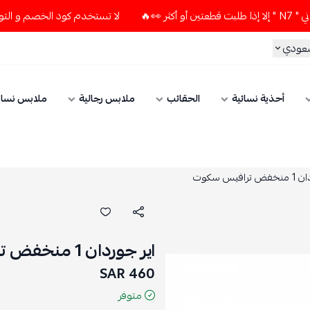
لا تستخدم كود الخصم و التوصيل المجاني " N7 " إلا إذا طلبت قطعتين
سعودي
أحذية نسائية
الحقائب
ملابس رجالية
ملابس نسائ
افيس سكوت
اير جوردان 1 منخفض ترافيس سكوت
460 SAR
متوفر