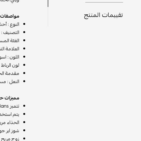
تقييمات المنتج
مواصفات 
النوع : أحذ
التصنيف : ن
الفئة المس
العلامة التج
اللون : اس
لون الرباط 
مقدمة الحذ
النعل : م
مميزات حذ
تتميز Nike"s Jordans بتصميم فريد ونعل مطاطي مريح
يتم استخدا
الحذاء مر
شوز اير جو
زوج مريح ل