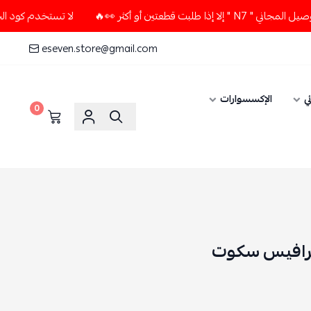
 أو أكثر 👀🔥
لا تستخدم كود الخصم و التوصيل المجاني " N7 "
eseven.store@gmail.com
ي
الإكسسوارات
0