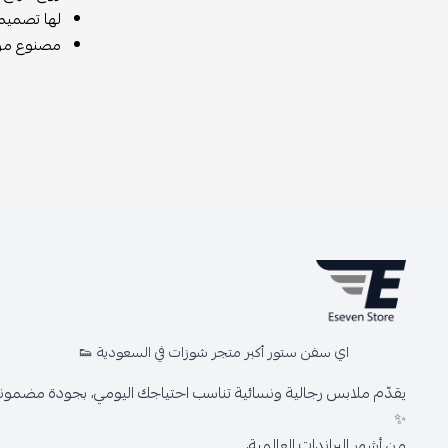
لها تصميم
مصنوع من أ
اي سفن ستور أكبر متجر شوزات في السعودية 👟
يقدّم ملابس رجالية ونسائية تناسب احتياجك اليومي، بجودة مضمونة 
✨
من أشهر البراندات العالمية،