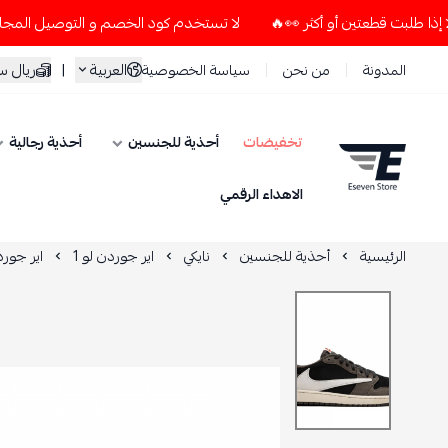
لا تستخدم كود الخصم و التوصيل المجاني " N7 " إلا إذا طلبت قطعتين أو أكثر 👀🔥
العربية
|
ريال 
المدونة
من نحن
سياسة الخصوصية
تخفيضات
أحذية للجنسين
أحذية رجالية
ESEVEN STORE
الاهداء الرقمي
الرئيسية
أحذية للجنسين
نايكي
اير جوردن لو 1
اير جوردان 1 منخفض تر