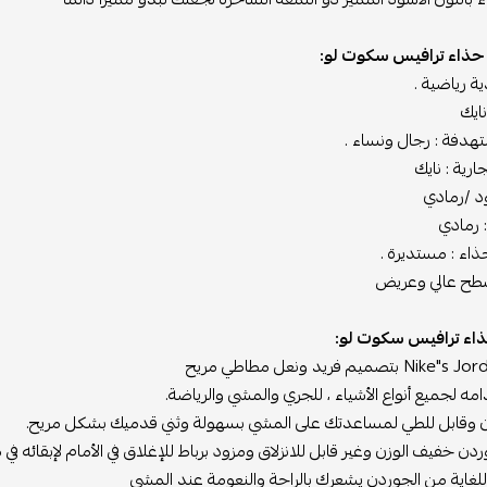
حذاء ترافيس سكوت لو:
ية رياضية .
ايك
تهدفة : رجال ونساء .
ارية : نايك
ود /رمادي
: رمادي
اء : مستديرة .
سطح عالي وعريض
اء ترافيس سكوت لو:
مه لجميع أنواع الأشياء ، للجري والمشي والرياضة.
ن وقابل للطي لمساعدتك على المشي بسهولة وثني قدميك بشكل مريح.
ردن خفيف الوزن وغير قابل للانزلاق ومزود برباط للإغلاق في الأمام لإبقائه في
لغاية من الجوردن يشعرك بالراحة والنعومة عند المشي