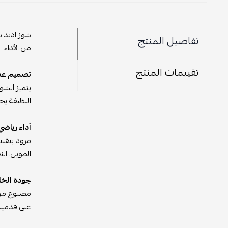
تفاصيل المنتج
من الأداء 
تقييمات المنتج
تصميم عص
النظيفة يج
أداء رياضي
الطويل. الن
جودة الخا
مصنوع من م
على قدميك