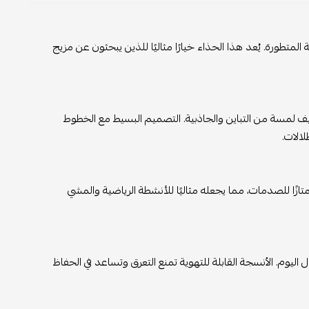
 والراحة المتطورة. يُعد هذا الحذاء خيارًا مثاليًا للذين يبحثون عن مزيج
أنيق مع خط جانبي أبيض يتوسطه كتابة **SPLY-350**، مما يضيف لمسة من التباين والجاذبية. التصميم البسيط مع الخطوط
الات.
تصاصًا ممتازًا للصدمات، مما يجعله مثاليًا للأنشطة الرياضية والمشي
وم. الأنسجة القابلة للتهوية تمنع التعرق وتساعد في الحفاظ