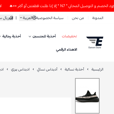
لمجاني " N7 " إلا إذا طلبت قطعتين أو أكثر 👀🔥
لا تستخدم كو
العربية
|
ريال 
المدونة
من نحن
سياسة الخصوصية
تخفيضات
أحذية للجنسين
أحذية رجالية
ESEVEN STORE
الاهداء الرقمي
الرئيسية
أحذية نسائية
أديداس نسائي
اديداس ييزي
اديداس ييز