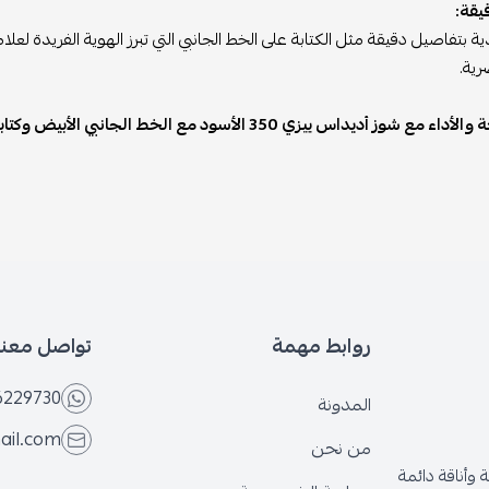
يقة:
ذية بتفاصيل دقيقة مثل الكتابة على الخط الجانبي التي تبرز الهوية الفريدة
رية.
داس ييزي 350 الأسود مع الخط الجانبي الأبيض وكتابة SPLY-350. اجعل كل خطوة تعكس الأناقة والتفرد!
روابط مهمة
تواصل معنا
6229730
المدونة
ail.com
من نحن
وأناقة دائمة