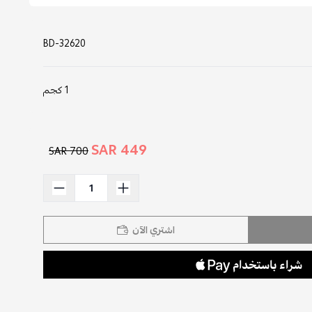
BD-32620
1 كجم
449 SAR
700 SAR
اشتري الآن