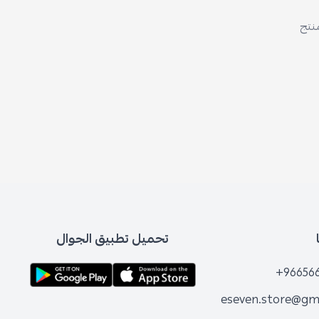
منتج
تحميل تطبيق الجوال
+96656
eseven.store@gm