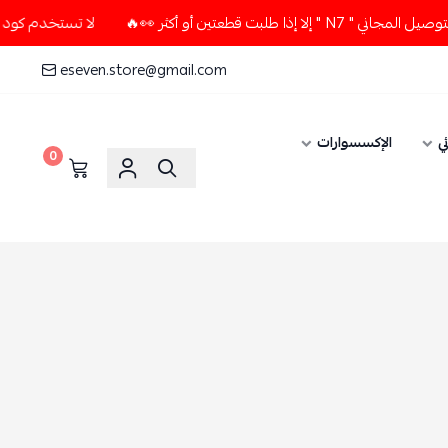
ن أو أكثر 👀🔥
لا تستخدم كود الخصم و التوصيل المجاني " N7 
eseven.store@gmail.com
ي
الإكسسوارات
0