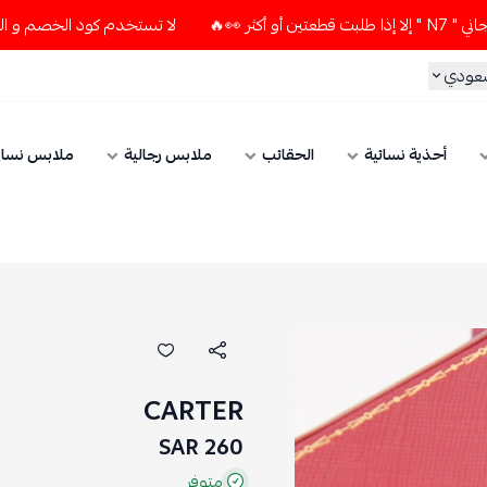
لا تستخدم كود الخصم و التوصيل المجاني " N7 " إلا إذا طلبت قطعتي
سعودي
أحذية نسائية
الحقائب
ملابس رجالية
ملابس نسائ
CARTER
260 SAR
متوفر