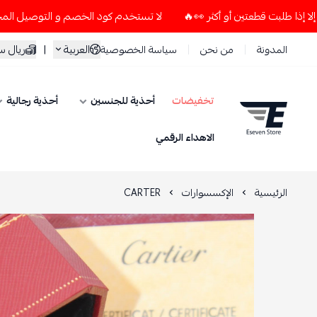
لا تستخدم كود الخصم و التوصيل المجاني " N7 " إلا إذا طلبت قطعتين أو أكثر 👀🔥
العربية
|
ريال 
المدونة
من نحن
سياسة الخصوصية
تخفيضات
أحذية للجنسين
أحذية رجالية
ESEVEN STORE
الاهداء الرقمي
الرئيسية
الإكسسوارات
CARTER