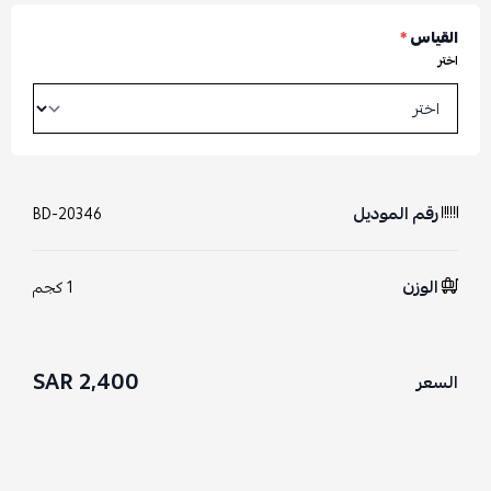
القياس
*
اختر
رقم الموديل
BD-20346
الوزن
1 كجم
2,400 SAR
السعر